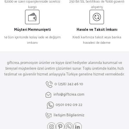
₺2000 ve üzeri siparişlerinizde ücretsiz
250 Bit SSL Sertifikası ile %100 güvenli
₺ 2.794,80
₺ 1.524,00
₺ 1.128,00
kargo
alışveriş
Müşteri Memnuniyeti
Havale ve Taksit İmkanı
KIRIKHAN HEDİYELİK SET
ÜÇYOL HEDİYELİK SET
14 Gün içerisinde kolay iade ve değişim
Kredi kartınıza taksit veya banka
imkanı
havalesi ile ödeme
₺ 3.144,00
₺ 2.296,80
giftcrea, promosyon ürünler ve kişiye özel hediyeler alanında kurumsal ve
bireysel müşterilere özel üretim çözümleri sunar. Toplu üretimde kalite, hızlı
teslimat ve güvenilir hizmet anlayışıyla Türkiye geneline hizmet vermektedir.
0 (258) 242 46 10
PATNOS HEDİYELİK SET
SAMANDIRA HEDİYELİK SET
info@giftcrea.com
0501 092 09 22
İletişim Bilgilerimiz
₺ 1.092,00
₺ 4.794,00