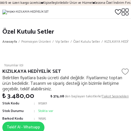
00 ₺ ve üzeri kargo ücretsiz
Kişiselleştirilebilir Ürün ve Hizmet
Sezona Özel İndirim Fırsa
Özel Kutulu Setler
Anasayfa
Promosyon Ürünleri
Vip Setler
Özel Kutulu Setler
KIZILKAYA HEDİY
Yorumlar (0)
KIZILKAYA HEDİYELİK SET
Belirtilen fiyatlara baskı ücreti dahil değildir. Fiyatlarımız toptan
ürün bedelidir. Tasarım ve sipariş desteği için bizimle iletişime
geçebilir, teklif alabilirsiniz.
₺ 3.480,00
₺ 375,08
den başlayan taksitlerle!
Taksit Seçenekleri
Stok Kodu
915901
Stok Durumu
Stokta var
Barkod Kodu
19595
Teklif Al - Whatsapp