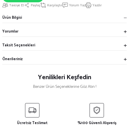
Tavsiye Et
Paylaş
Karşılaştır
Yorum Yaz
Yazdır
Ürün Bilgisi
Yorumlar
Taksit Seçenekleri
Önerileriniz
Yenilikleri Keşfedin
Benzer Ürün Seçeneklerine Göz Atın !
LAPSEKİ HEDİYELİK SET
ESKİL HEDİYELİK SET
TAŞAN HEDİYELİK SET
Ücretsiz Teslimat
%100 Güvenli Alışveriş