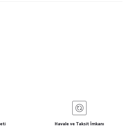
MASAÜSTÜ KABLOSUZ ŞARJ STANDI
eti
Havale ve Taksit İmkanı