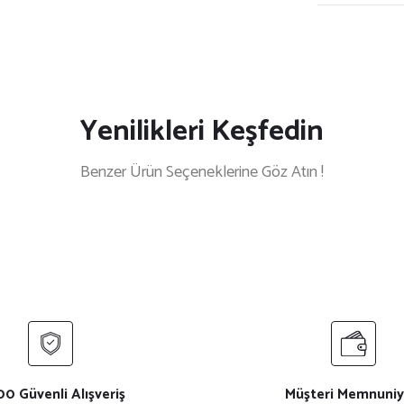
Yenilikleri Keşfedin
Benzer Ürün Seçeneklerine Göz Atın !
AÜSTÜ SAAT VE KABLOSUZ ŞARJ STANDI
YAKAMOZ SİYAH 
0 Güvenli Alışveriş
Müşteri Memnuniy