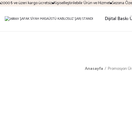
00 ₺ ve üzeri kargo ücretsiz
Kişiselleştirilebilir Ürün ve Hizmet
Sezona Özel İn
Dijital Baskı 
Anasayfa
Promosyon Ür