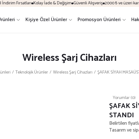
dirim Fırsatları
Kolay İade & Değişim
Güvenli Alışveriş
2000 ₺ ve üzeri kargo
Ürünleri
Kişiye Özel Ürünler
Promosyon Ürünleri
Hak
Wireless Şarj Cihazları
ünleri
Teknolojik Ürünler
Wireless Şarj Cihazları
ŞAFAK SİYAH MASAÜS
Yorumlar (0)
ŞAFAK S
STANDI
Belirtilen fiyat
Tasarım ve sipar