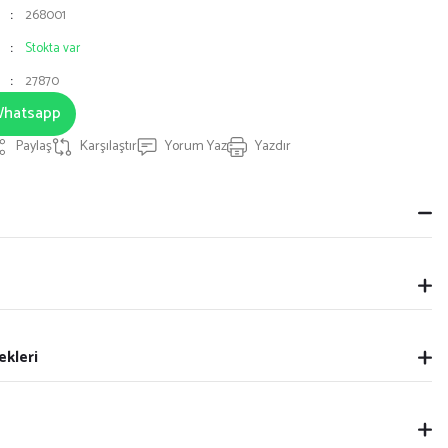
268001
Stokta var
27870
 Whatsapp
Paylaş
Karşılaştır
Yorum Yaz
Yazdır
ekleri