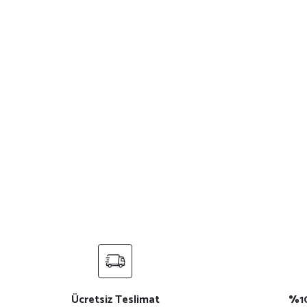
SAFİR SİYAH MANYETİK ARAÇ İÇİ ŞARJ CİHAZI
BÜLBÜL MAS
₺ 1.920,00
Ücretsiz Teslimat
%10