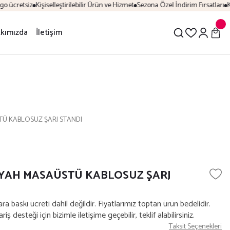
 ücretsiz
Kişiselleştirilebilir Ürün ve Hizmet
Sezona Özel İndirim Fırsatları
Kol
kımızda
İletişim
TÜ KABLOSUZ ŞARJ STANDI
İYAH MASAÜSTÜ KABLOSUZ ŞARJ
lara baskı ücreti dahil değildir. Fiyatlarımız toptan ürün bedelidir.
iş desteği için bizimle iletişime geçebilir, teklif alabilirsiniz.
Taksit Seçenekleri