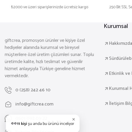
₺2000 ve üzeri siparişlerinizde ücretsiz kargo
250 Bit SSL Se
AKIM MASAÜSTÜ KABLOSUZ ŞARJ STANDI
Kurumsal
giftcrea, promosyon ürünler ve kişiye özel
Hakkımızd
hediyeler alanında kurumsal ve bireysel
müşterilere özel üretim çözümleri sunar. Toplu
Sürdürülebil
üretimde kalite, hızlı teslimat ve güvenilir
hizmet anlayışıyla Türkiye geneline hizmet
Etkinlik ve 
vermektedir.
Kurumsal H
0 (258) 242 46 10
İletişim Bil
info@giftcrea.com
0501 092 09 22
✕
👀
11 kişi
şu anda bu ürünü inceliyor