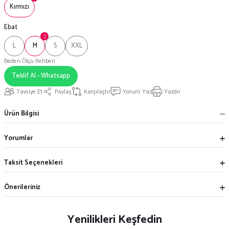
Kırmızı
Ebat
L
M
S
XXL
Beden Ölçü Rehberi
Teklif Al - Whatsapp
Tavsiye Et
Paylaş
Karşılaştır
Yorum Yaz
Yazdır
Ürün Bilgisi
Yorumlar
Taksit Seçenekleri
Önerileriniz
Yenilikleri Keşfedin