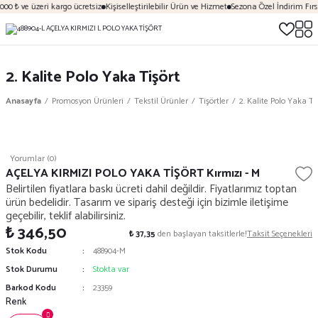
00 ₺ ve üzeri kargo ücretsiz
Kişiselleştirilebilir Ürün ve Hizmet
Sezona Özel İndirim Fırsa
2. Kalite Polo Yaka Tişört
Anasayfa
Promosyon Ürünleri
Tekstil Ürünler
Tişörtler
2. Kalite Polo Yaka Ti
Yorumlar (0)
AÇELYA KIRMIZI POLO YAKA TİŞÖRT Kırmızı - M
Belirtilen fiyatlara baskı ücreti dahil değildir. Fiyatlarımız toptan
ürün bedelidir. Tasarım ve sipariş desteği için bizimle iletişime
geçebilir, teklif alabilirsiniz.
₺ 346,50
₺ 37,35
den başlayan taksitlerle!
Taksit Seçenekleri
Stok Kodu
488904-M
Stok Durumu
Stokta var
Barkod Kodu
23359
Renk