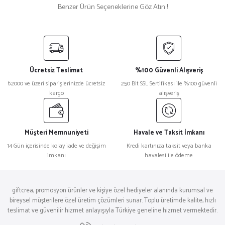
Benzer Ürün Seçeneklerine Göz Atın !
AÇELYA POLO YAKA TİŞÖRT
AÇELYA YEŞİL POLO YAKA TİŞÖRT
Ücretsiz Teslimat
%100 Güvenli Alışveriş
₺2000 ve üzeri siparişlerinizde ücretsiz
250 Bit SSL Sertifikası ile %100 güvenli
₺ 346,50
₺ 346,50
kargo
alışveriş
Müşteri Memnuniyeti
Havale ve Taksit İmkanı
AÇELYA GRİ POLO YAKA TİŞÖRT
AÇELYA POLO YAKA TİŞÖRT
14 Gün içerisinde kolay iade ve değişim
Kredi kartınıza taksit veya banka
imkanı
havalesi ile ödeme
₺ 346,50
₺ 346,50
giftcrea, promosyon ürünler ve kişiye özel hediyeler alanında kurumsal ve
bireysel müşterilere özel üretim çözümleri sunar. Toplu üretimde kalite, hızlı
teslimat ve güvenilir hizmet anlayışıyla Türkiye geneline hizmet vermektedir.