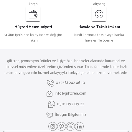
kargo
alışveriş
Müşteri Memnuniyeti
Havale ve Taksit İmkanı
ARDIÇ SİYAH SEYAHAT ADAPTÖRÜ
14 Gün içerisinde kolay iade ve değişim
Kredi kartınıza taksit veya banka
imkanı
havalesi ile ödeme
₺ 2.580,00
giftcrea, promosyon ürünler ve kişiye özel hediyeler alanında kurumsal ve
bireysel müşterilere özel üretim çözümleri sunar. Toplu üretimde kalite, hızlı
teslimat ve güvenilir hizmet anlayışıyla Türkiye geneline hizmet vermektedir.
0 (258) 242 46 10
info@giftcrea.com
0501 092 09 22
İletişim Bilgilerimiz