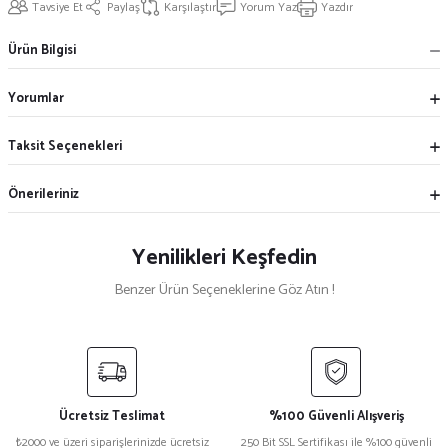
Tavsiye Et
Paylaş
Karşılaştır
Yorum Yaz
Yazdır
Ürün Bilgisi
Yorumlar
Taksit Seçenekleri
Önerileriniz
Yenilikleri Keşfedin
Benzer Ürün Seçeneklerine Göz Atın !
LEYLAK SİYAH KUTULU ÇOKLU KABLO
Ücretsiz Teslimat
%100 Güvenli Alışveriş
₺2000 ve üzeri siparişlerinizde ücretsiz
250 Bit SSL Sertifikası ile %100 güvenli