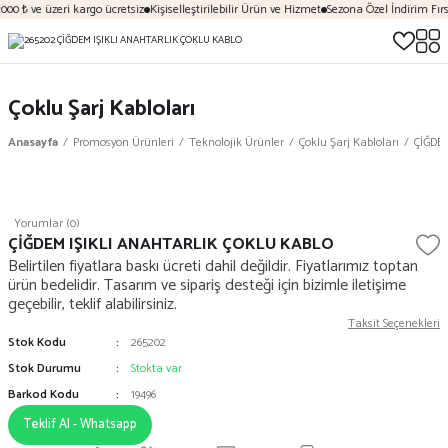
000 ₺ ve üzeri kargo ücretsiz
Kişiselleştirilebilir Ürün ve Hizmet
Sezona Özel İndirim Fırs
Çoklu Şarj Kabloları
Anasayfa
Promosyon Ürünleri
Teknolojik Ürünler
Çoklu Şarj Kabloları
ÇİĞDE
Yorumlar (0)
ÇİĞDEM IŞIKLI ANAHTARLIK ÇOKLU KABLO
Belirtilen fiyatlara baskı ücreti dahil değildir. Fiyatlarımız toptan
ürün bedelidir. Tasarım ve sipariş desteği için bizimle iletişime
geçebilir, teklif alabilirsiniz.
Taksit Seçenekleri
Stok Kodu
265202
Stok Durumu
Stokta var
Barkod Kodu
19496
Teklif Al - Whatsapp