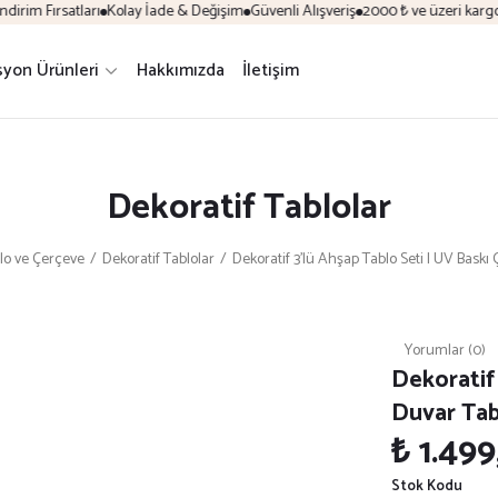
im Fırsatları
Kolay İade & Değişim
Güvenli Alışveriş
2000 ₺ ve üzeri kargo ü
yon Ürünleri
Hakkımızda
İletişim
Dekoratif Tablolar
lo ve Çerçeve
Dekoratif Tablolar
Dekoratif 3’lü Ahşap Tablo Seti | UV Bask
Yorumlar (0)
Dekoratif 
Duvar Tab
₺ 1.499
Stok Kodu