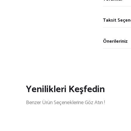
Taksit Seçen
Önerileriniz
Yenilikleri Keşfedin
Benzer Ürün Seçeneklerine Göz Atın !
li Tablo
Dekoratif 3’lü Ahşap Tablo Seti | UV Baskı Çerçeveli