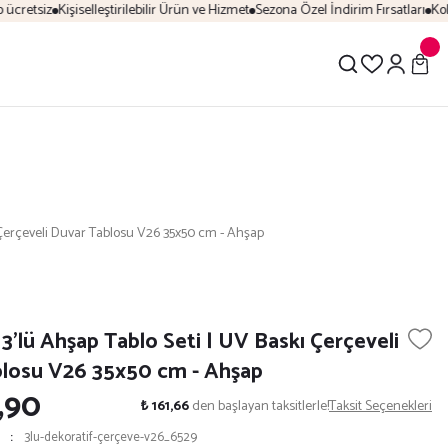
cretsiz
Kişiselleştirilebilir Ürün ve Hizmet
Sezona Özel İndirim Fırsatları
Kolay
ı Çerçeveli Duvar Tablosu V26 35x50 cm - Ahşap
3’lü Ahşap Tablo Seti | UV Baskı Çerçeveli
losu V26 35x50 cm - Ahşap
,90
₺ 161,66
den başlayan taksitlerle!
Taksit Seçenekleri
3lu-dekoratif-çerçeve-v26_6529