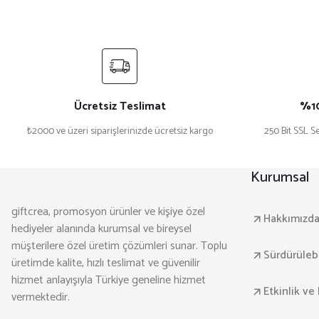
₺ 599,90
Sepete Ekle
Ücretsiz Teslimat
%10
₺2000 ve üzeri siparişlerinizde ücretsiz kargo
250 Bit SSL Se
Dekoratif 3’lü Ahşap Tablo Seti | UV Baskı Çerçeveli Duvar Ta
Kurumsal
₺ 1.499,90
giftcrea, promosyon ürünler ve kişiye özel
Hakkımızd
hediyeler alanında kurumsal ve bireysel
müşterilere özel üretim çözümleri sunar. Toplu
Sepete Ekle
Sürdürülebil
üretimde kalite, hızlı teslimat ve güvenilir
hizmet anlayışıyla Türkiye geneline hizmet
Etkinlik ve 
vermektedir.
Dekoratif 3’lü Ahşap Tablo Seti | UV Baskı Çerçeveli Duvar Ta