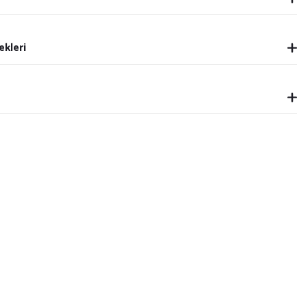
ekleri
 Duvar Tablosu V33