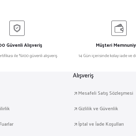
₺ 1.499,90
Sepete Ekle
0 Güvenli Alışveriş
Müşteri Memnuniy
rtifikası ile %100 güvenli alışveriş
14 Gün içerisinde kolay iade ve 
blosu V32
Dekoratif 3’lü Ahşap Tablo Seti | UV Baskı Çerçevel
Alışveriş
₺ 1.499,90
a
Mesafeli Satış Sözleşmesi
Sepete Ekle
irlik
Gizlilik ve Güvenlik
Fuarlar
İptal ve İade Koşulları
blosu V30
Dekoratif 3’lü Ahşap Tablo Seti | UV Baskı Çerçeve