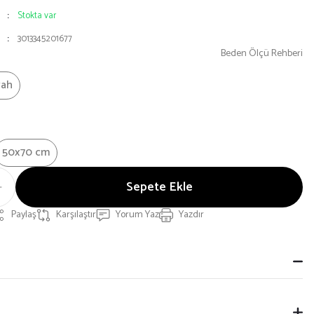
Stokta var
3013345201677
Beden Ölçü Rehberi
yah
50x70 cm
Sepete Ekle
Paylaş
Karşılaştır
Yorum Yaz
Yazdır