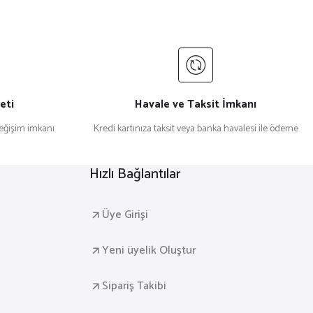
eti
Havale ve Taksit İmkanı
değişim imkanı
Kredi kartınıza taksit veya banka havalesi ile ödeme
i Duvar Tablosu V31
Hızlı Bağlantılar
Üye Girişi
Yeni üyelik Oluştur
Sipariş Takibi
li Duvar Tablosu V29