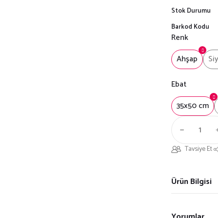
Stok Durumu
Barkod Kodu
Renk
Ahşap
Si
Ebat
35x50 cm
Tavsiye Et
Ürün Bilgisi
Yorumlar