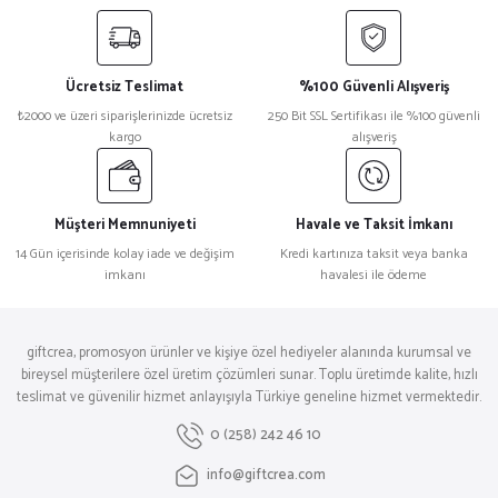
DOĞA AHŞAP METAL TÜKENMEZ KALEM
Ücretsiz Teslimat
%100 Güvenli Alışveriş
₺2000 ve üzeri siparişlerinizde ücretsiz
250 Bit SSL Sertifikası ile %100 güvenli
₺ 144,00
kargo
alışveriş
Müşteri Memnuniyeti
Havale ve Taksit İmkanı
FERİZLİ SİYAH METAL TÜKENMEZ KALEM
14 Gün içerisinde kolay iade ve değişim
Kredi kartınıza taksit veya banka
imkanı
havalesi ile ödeme
₺ 163,20
giftcrea, promosyon ürünler ve kişiye özel hediyeler alanında kurumsal ve
bireysel müşterilere özel üretim çözümleri sunar. Toplu üretimde kalite, hızlı
teslimat ve güvenilir hizmet anlayışıyla Türkiye geneline hizmet vermektedir.
0 (258) 242 46 10
İNCİRLİOVA SİYAH METAL TÜKENMEZ KALEM
info@giftcrea.com