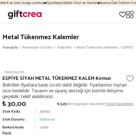
000 ₺ ve üzeri kargo ücretsiz
Kişiselleştirilebilir Ürün ve Hizmet
Sezona Özel İndirim Fırs
Metal Tükenmez Kalemler
Anasayfa
Promosyon Ürünleri
Kalemler
Metal Tükenmez Kalemler
ESPİYE 
Yorumlar (0)
ESPİYE SİYAH METAL TÜKENMEZ KALEM Kırmızı
Belirtilen fiyatlara baskı ücreti dahil değildir. Fiyatlarımız toptan
ürün bedelidir. Tasarım ve sipariş desteği için bizimle iletişime
geçebilir, teklif alabilirsiniz.
₺ 30,00
₺ 3,23
den başlayan taksitlerle!
Taksit Seçenekleri
Stok Kodu
409104
Stok Durumu
Stokta var
Barkod Kodu
24930
Renk