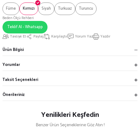
Füme
Kırmızı
Siyah
Turkuaz
Turuncu
Beden Ölçü Rehberi
Teklif Al - Whatsapp
Tavsiye Et
Paylaş
Karşılaştır
Yorum Yaz
Yazdır
Ürün Bilgisi
Yorumlar
Taksit Seçenekleri
Önerileriniz
Yenilikleri Keşfedin
Benzer Ürün Seçeneklerine Göz Atın !