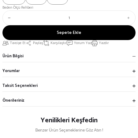
Beden Ölçü Rehberi
Sepete Ekle
Tavsiye Et
Paylaş
Karşılaştır
Yorum Yaz
Yazdır
Ürün Bilgisi
Yorumlar
Taksit Seçenekleri
Önerileriniz
Yenilikleri Keşfedin
Benzer Ürün Seçeneklerine Göz Atın !