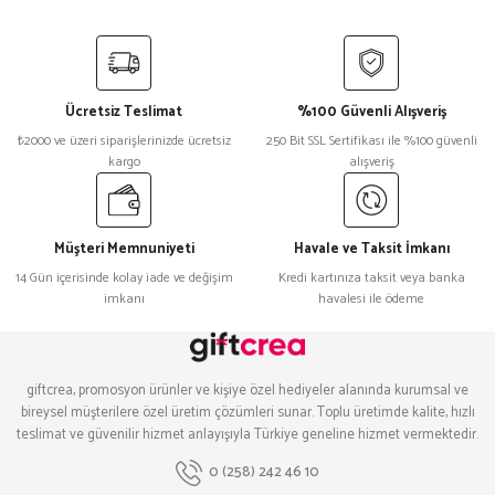
Kişiye Özel Yenidoğan Hoşgeldin Bebek Metal Kutu Seti | Erkek - (Model12)
Ücretsiz Teslimat
%100 Güvenli Alışveriş
₺2000 ve üzeri siparişlerinizde ücretsiz
250 Bit SSL Sertifikası ile %100 güvenli
₺ 2.349,90
kargo
alışveriş
Sepete Ekle
Müşteri Memnuniyeti
Havale ve Taksit İmkanı
Kişiye Özel Yenidoğan Hoşgeldin Bebek Metal Kutu Seti | Erkek - (Model11)
14 Gün içerisinde kolay iade ve değişim
Kredi kartınıza taksit veya banka
imkanı
havalesi ile ödeme
₺ 2.349,90
giftcrea, promosyon ürünler ve kişiye özel hediyeler alanında kurumsal ve
bireysel müşterilere özel üretim çözümleri sunar. Toplu üretimde kalite, hızlı
teslimat ve güvenilir hizmet anlayışıyla Türkiye geneline hizmet vermektedir.
Sepete Ekle
0 (258) 242 46 10