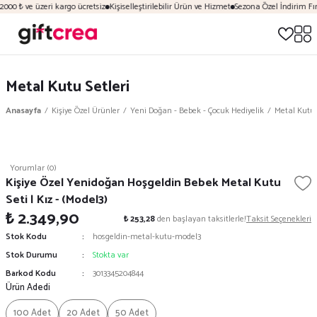
2000 ₺ ve üzeri kargo ücretsiz
Kişiselleştirilebilir Ürün ve Hizmet
Sezona Özel İndirim Fırs
Metal Kutu Setleri
Anasayfa
Kişiye Özel Ürünler
Yeni Doğan - Bebek - Çocuk Hediyelik
Metal Kutu 
Yorumlar (0)
Kişiye Özel Yenidoğan Hoşgeldin Bebek Metal Kutu
Seti | Kız - (Model3)
₺ 2.349,90
₺ 253,28
den başlayan taksitlerle!
Taksit Seçenekleri
Stok Kodu
hosgeldin-metal-kutu-model3
Stok Durumu
Stokta var
Barkod Kodu
3013345204844
Ürün Adedi
100 Adet
20 Adet
50 Adet