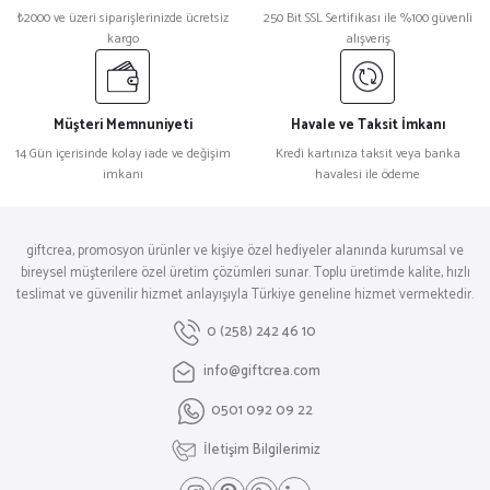
₺2000 ve üzeri siparişlerinizde ücretsiz
250 Bit SSL Sertifikası ile %100 güvenli
kargo
alışveriş
Müşteri Memnuniyeti
Havale ve Taksit İmkanı
14 Gün içerisinde kolay iade ve değişim
Kredi kartınıza taksit veya banka
imkanı
havalesi ile ödeme
giftcrea, promosyon ürünler ve kişiye özel hediyeler alanında kurumsal ve
bireysel müşterilere özel üretim çözümleri sunar. Toplu üretimde kalite, hızlı
teslimat ve güvenilir hizmet anlayışıyla Türkiye geneline hizmet vermektedir.
0 (258) 242 46 10
info@giftcrea.com
0501 092 09 22
İletişim Bilgilerimiz