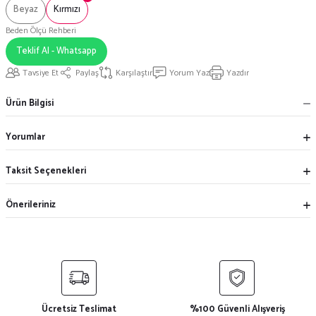
Beyaz
Kırmızı
Beden Ölçü Rehberi
Teklif Al - Whatsapp
Tavsiye Et
Paylaş
Karşılaştır
Yorum Yaz
Yazdır
Ürün Bilgisi
Yorumlar
Taksit Seçenekleri
Önerileriniz
Ücretsiz Teslimat
%100 Güvenli Alışveriş