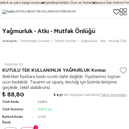
000 ₺ ve üzeri kargo ücretsiz
Kişiselleştirilebilir Ürün ve Hizmet
Sezona Özel İndirim Fırs
Yağmurluk - Atkı - Mutfak Önlüğü
Anasayfa
Promosyon Ürünleri
Tekstil Ürünler
Yağmurluk - Atkı - Mutfak Önlü
Yorumlar (0)
KUTULU TEK KULLANIMLIK YAĞMURLUK Kırmızı
Belirtilen fiyatlara baskı ücreti dahil değildir. Fiyatlarımız toptan
ürün bedelidir. Tasarım ve sipariş desteği için bizimle iletişime
geçebilir, teklif alabilirsiniz.
₺ 88,80
₺ 9,57
den başlayan taksitlerle!
Taksit Seçenekleri
Stok Kodu
943804
Stok Durumu
Stokta var
Barkod Kodu
22726
Renk