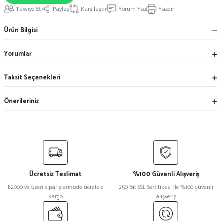
Tavsiye Et
Paylaş
Karşılaştır
Yorum Yaz
Yazdır
Ürün Bilgisi
Yorumlar
Taksit Seçenekleri
Önerileriniz
Ücretsiz Teslimat
%100 Güvenli Alışveriş
₺2000 ve üzeri siparişlerinizde ücretsiz
250 Bit SSL Sertifikası ile %100 güvenli
kargo
alışveriş