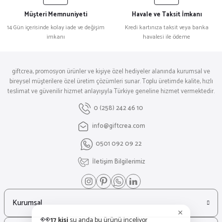
Müşteri Memnuniyeti
Havale ve Taksit İmkanı
14 Gün içerisinde kolay iade ve değişim
Kredi kartınıza taksit veya banka
imkanı
havalesi ile ödeme
giftcrea, promosyon ürünler ve kişiye özel hediyeler alanında kurumsal ve
bireysel müşterilere özel üretim çözümleri sunar. Toplu üretimde kalite, hızlı
teslimat ve güvenilir hizmet anlayışıyla Türkiye geneline hizmet vermektedir.
0 (258) 242 46 10
info@giftcrea.com
0501 092 09 22
İletişim Bilgilerimiz
Kurumsal
✕
👀
17 kişi
şu anda bu ürünü inceliyor