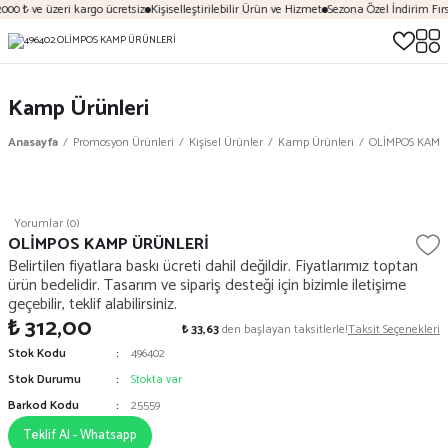
000 ₺ ve üzeri kargo ücretsiz
Kişiselleştirilebilir Ürün ve Hizmet
Sezona Özel İndirim Fırs
Kamp Ürünleri
Anasayfa
Promosyon Ürünleri
Kişisel Ürünler
Kamp Ürünleri
OLİMPOS KAMP
Yorumlar (0)
OLİMPOS KAMP ÜRÜNLERİ
Belirtilen fiyatlara baskı ücreti dahil değildir. Fiyatlarımız toptan
ürün bedelidir. Tasarım ve sipariş desteği için bizimle iletişime
geçebilir, teklif alabilirsiniz.
₺ 312,00
₺ 33,63
den başlayan taksitlerle!
Taksit Seçenekleri
Stok Kodu
496402
Stok Durumu
Stokta var
Barkod Kodu
25559
Teklif Al - Whatsapp