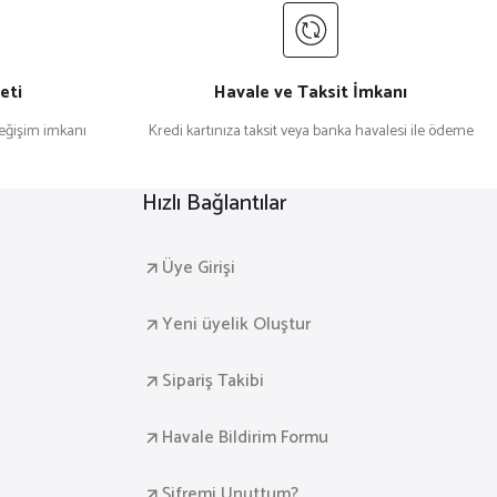
₺ 55,20
eti
Havale ve Taksit İmkanı
değişim imkanı
Kredi kartınıza taksit veya banka havalesi ile ödeme
EZ KALEM
YENİŞEHİR SİYAH JELL REFILL METAL KALEM
Hızlı Bağlantılar
₺ 42,00
Üye Girişi
Yeni üyelik Oluştur
Sipariş Takibi
Havale Bildirim Formu
Şifremi Unuttum?