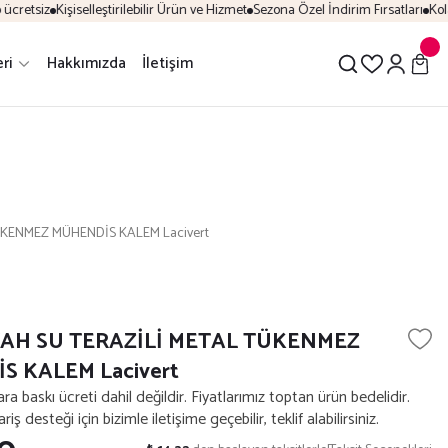
retsiz
Kişiselleştirilebilir Ürün ve Hizmet
Sezona Özel İndirim Fırsatları
Kolay
ri
Hakkımızda
İletişim
ÜKENMEZ MÜHENDİS KALEM Lacivert
YAH SU TERAZİLİ METAL TÜKENMEZ
 KALEM Lacivert
lara baskı ücreti dahil değildir. Fiyatlarımız toptan ürün bedelidir.
iş desteği için bizimle iletişime geçebilir, teklif alabilirsiniz.