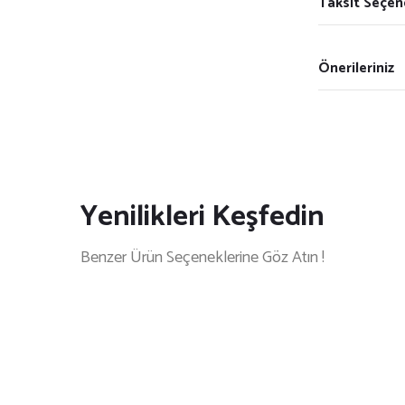
Taksit Seçen
Önerileriniz
Yenilikleri Keşfedin
Benzer Ürün Seçeneklerine Göz Atın !
METAL TÜKENMEZ KALEM
ADAPAZARI SİYAH METAL TÜKENME