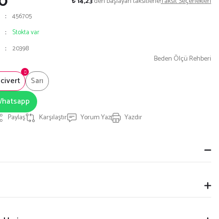
00
₺ 14,23
den başlayan taksitlerle!
Taksit Seçenekleri
456705
Stokta var
20398
Beden Ölçü Rehberi
civert
Sarı
 Whatsapp
Paylaş
Karşılaştır
Yorum Yaz
Yazdır