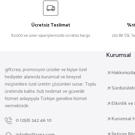
₺ 144,00
₺ 163,20
Ücretsiz Teslimat
%10
₺2000 ve üzeri siparişlerinizde ücretsiz kargo
250 Bit SSL Se
KARLIOVA SİYAH METAL TÜKENMEZ KALEM
MALKARA Sİ
Kurumsal
₺ 84,00
₺ 93,60
giftcrea, promosyon ürünler ve kişiye özel
Hakkımızd
hediyeler alanında kurumsal ve bireysel
müşterilere özel üretim çözümleri sunar. Toplu
Sürdürülebil
üretimde kalite, hızlı teslimat ve güvenilir
hizmet anlayışıyla Türkiye geneline hizmet
Etkinlik ve 
vermektedir.
BİSMİL SİYAH METAL TÜKENMEZ KALEM
BAYRAKLI SİYAH
Kurumsal H
0 (258) 242 46 10
₺ 42,96
₺ 33,60
İletişim Bil
info@giftcrea.com