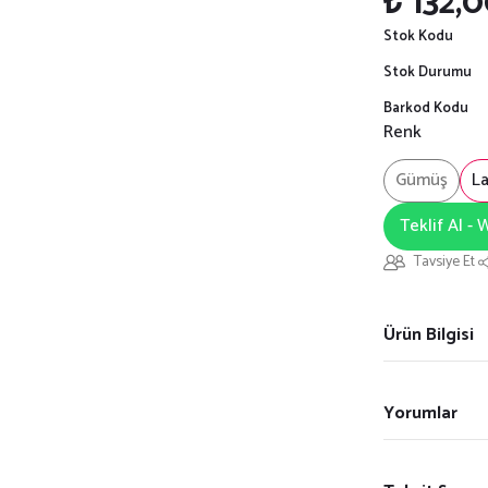
₺ 132,
Stok Kodu
Stok Durumu
Barkod Kodu
Renk
Gümüş
La
Teklif Al -
Tavsiye Et
Ürün Bilgisi
Yorumlar