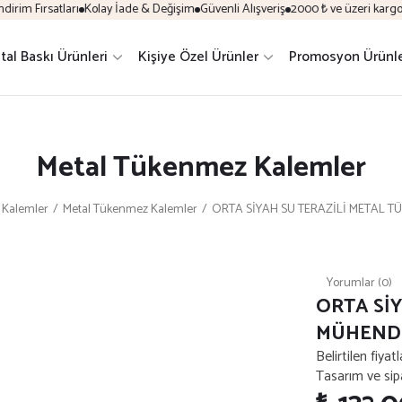
im Fırsatları
Kolay İade & Değişim
Güvenli Alışveriş
2000 ₺ ve üzeri kargo üc
ital Baskı Ürünleri
Kişiye Özel Ürünler
Promosyon Ürünle
Metal Tükenmez Kalemler
Kalemler
Metal Tükenmez Kalemler
ORTA SİYAH SU TERAZİLİ METAL T
Yorumlar (0)
ORTA Sİ
MÜHENDİS
Belirtilen fiyat
Tasarım ve sipar