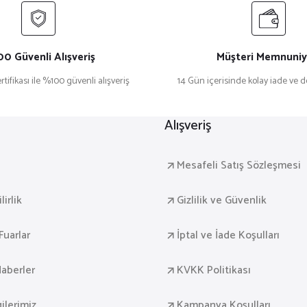
₺ 54,00
0 Güvenli Alışveriş
Müşteri Memnuniy
rtifikası ile %100 güvenli alışveriş
14 Gün içerisinde kolay iade ve 
YAH METAL TÜKENMEZ KALEM
ŞİRAN SİYAH METAL TÜKENM
Alışveriş
₺ 30,00
a
Mesafeli Satış Sözleşmesi
irlik
Gizlilik ve Güvenlik
Fuarlar
İptal ve İade Koşulları
 METAL TÜKENMEZ KALEM
aberler
KVKK Politikası
gilerimiz
Kampanya Koşulları