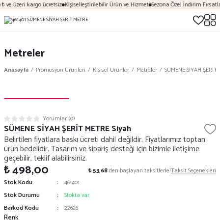
₺ ve üzeri kargo ücretsiz
Kişiselleştirilebilir Ürün ve Hizmet
Sezona Özel İndirim Fırsatla
Metreler
Anasayfa
Promosyon Ürünleri
Kişisel Ürünler
Metreler
SÜMENE SİYAH ŞERİT 
Yorumlar (0)
SÜMENE SİYAH ŞERİT METRE Siyah
Belirtilen fiyatlara baskı ücreti dahil değildir. Fiyatlarımız toptan
ürün bedelidir. Tasarım ve sipariş desteği için bizimle iletişime
geçebilir, teklif alabilirsiniz.
₺ 498,00
₺ 53,68
den başlayan taksitlerle!
Taksit Seçenekleri
Stok Kodu
461401
Stok Durumu
Stokta var
Barkod Kodu
22626
Renk