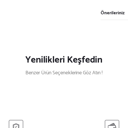
Önerileriniz
Yenilikleri Keşfedin
Benzer Ürün Seçeneklerine Göz Atın !
caklı Tasarım (Model-6)
Yeni Doğan Kız Bebek İçin Hoş Geldi
₺ 649,90