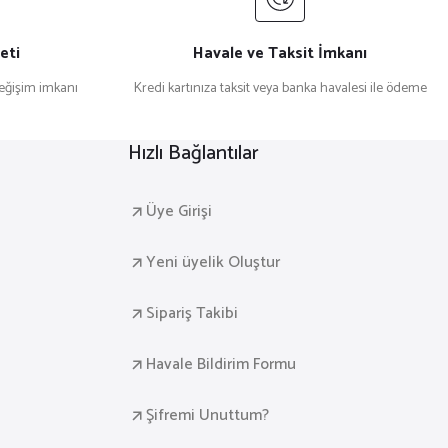
Sepete Ekle
eti
Havale ve Taksit İmkanı
değişim imkanı
Kredi kartınıza taksit veya banka havalesi ile ödeme
n Anahtarlık Yuvarlak Açacaklı Tasarım (Model-2)
Hızlı Bağlantılar
Üye Girişi
Sepete Ekle
Yeni üyelik Oluştur
Sipariş Takibi
in Anahtarlık Yuvarlak Açacaklı Tasarım (Model-6)
Havale Bildirim Formu
Şifremi Unuttum?