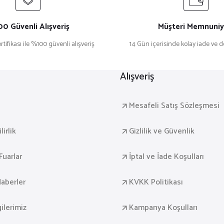
0 Güvenli Alışveriş
Müşteri Memnuniy
rtifikası ile %100 güvenli alışveriş
14 Gün içerisinde kolay iade ve 
caklı Tasarım (Model-4)
Yeni Doğan Kız Bebek İçin Hoş Geldi
Alışveriş
₺ 649,90
a
Mesafeli Satış Sözleşmesi
irlik
Gizlilik ve Güvenlik
Fuarlar
İptal ve İade Koşulları
caklı Tasarım (Model-1)
Yeni Doğan Erkek Bebek İçin Hoş Geld
aberler
KVKK Politikası
₺ 649,90
gilerimiz
Kampanya Koşulları