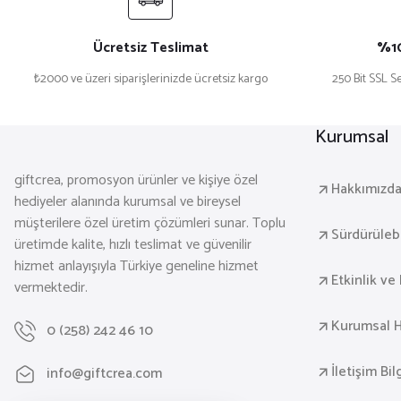
Sepete Ekle
Ücretsiz Teslimat
%10
₺2000 ve üzeri siparişlerinizde ücretsiz kargo
250 Bit SSL Se
Yeni Doğan Kız Bebek İçin Hoş Geldin Anahtarlık Yuvarlak Aça
Kurumsal
₺ 649,90
giftcrea, promosyon ürünler ve kişiye özel
Hakkımızd
hediyeler alanında kurumsal ve bireysel
müşterilere özel üretim çözümleri sunar. Toplu
Sepete Ekle
Sürdürülebil
üretimde kalite, hızlı teslimat ve güvenilir
hizmet anlayışıyla Türkiye geneline hizmet
Etkinlik ve 
vermektedir.
Yeni Doğan Kız Bebek İçin Hoş Geldin Anahtarlık Yuvarlak Aça
Kurumsal H
0 (258) 242 46 10
₺ 649,90
İletişim Bil
info@giftcrea.com