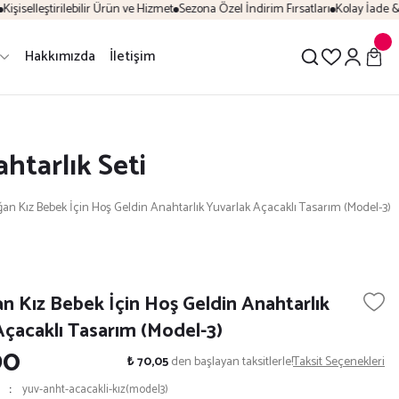
şiselleştirilebilir Ürün ve Hizmet
Sezona Özel İndirim Fırsatları
Kolay İade & D
Hakkımızda
İletişim
htarlık Seti
an Kız Bebek İçin Hoş Geldin Anahtarlık Yuvarlak Açacaklı Tasarım (Model-3)
n Kız Bebek İçin Hoş Geldin Anahtarlık
Açacaklı Tasarım (Model-3)
90
₺ 70,05
den başlayan taksitlerle!
Taksit Seçenekleri
yuv-anht-acacakli-kız(model3)