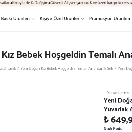
ları
Kolay İade & Değişim
Güvenli Alışveriş
2000 ₺ ve üzeri kargo ücretsiz
Ki
l Baskı Ürünleri
Kişiye Özel Ürünler
Promosyon Ürünleri
Kız Bebek Hoşgeldin Temalı Ana
nahtarlık
Yeni Doğan Kız Bebek Hoşgeldin Temalı Anahtarlık Seti
Yeni Doğ
Yorumlar (0)
Yeni Doğa
Yuvarlak 
₺ 649,
Stok Kodu