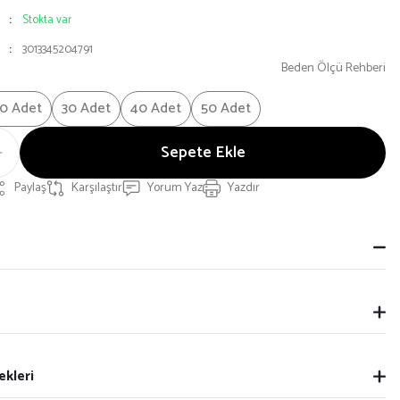
Stokta var
3013345204791
Beden Ölçü Rehberi
0 Adet
30 Adet
40 Adet
50 Adet
Sepete Ekle
Paylaş
Karşılaştır
Yorum Yaz
Yazdır
ekleri