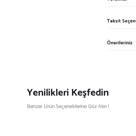
Taksit Seçen
Önerileriniz
Yenilikleri Keşfedin
Benzer Ürün Seçeneklerine Göz Atın !
li Tablo
Dekoratif 3’lü Ahşap Tablo Seti | UV Baskı Çerçeveli