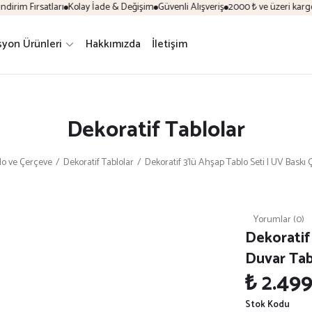
rim Fırsatları
Kolay İade & Değişim
Güvenli Alışveriş
2000 ₺ ve üzeri kargo ü
yon Ürünleri
Hakkımızda
İletişim
Dekoratif Tablolar
lo ve Çerçeve
Dekoratif Tablolar
Dekoratif 3’lü Ahşap Tablo Seti | UV Bask
Yorumlar (0)
Dekoratif 
Duvar Tab
₺ 2.49
Stok Kodu