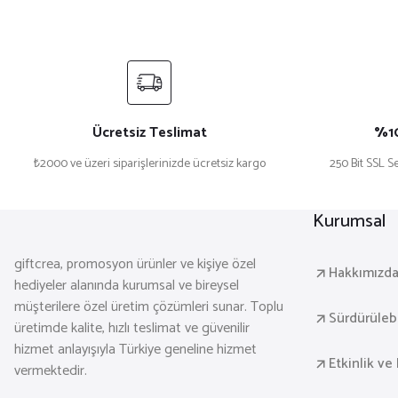
₺ 599,90
Sepete Ekle
Ücretsiz Teslimat
%10
₺2000 ve üzeri siparişlerinizde ücretsiz kargo
250 Bit SSL Se
Dekoratif 3’lü Ahşap Tablo Seti | UV Baskı Çerçeveli Duvar Ta
Kurumsal
₺ 1.499,90
giftcrea, promosyon ürünler ve kişiye özel
Hakkımızd
hediyeler alanında kurumsal ve bireysel
müşterilere özel üretim çözümleri sunar. Toplu
Sepete Ekle
Sürdürülebil
üretimde kalite, hızlı teslimat ve güvenilir
hizmet anlayışıyla Türkiye geneline hizmet
Etkinlik ve 
vermektedir.
Dekoratif 3’lü Ahşap Tablo Seti | UV Baskı Çerçeveli Duvar Ta