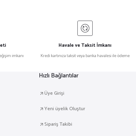
eti
Havale ve Taksit İmkanı
değişim imkanı
Kredi kartınıza taksit veya banka havalesi ile ödeme
i Duvar Tablosu V31
Hızlı Bağlantılar
Üye Girişi
Yeni üyelik Oluştur
Sipariş Takibi
li Duvar Tablosu V29