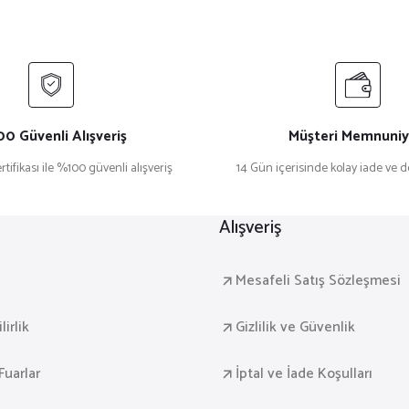
₺ 1.499,90
Sepete Ekle
0 Güvenli Alışveriş
Müşteri Memnuniy
rtifikası ile %100 güvenli alışveriş
14 Gün içerisinde kolay iade ve 
blosu V32
Dekoratif 3’lü Ahşap Tablo Seti | UV Baskı Çerçevel
Alışveriş
₺ 1.499,90
a
Mesafeli Satış Sözleşmesi
Sepete Ekle
irlik
Gizlilik ve Güvenlik
Fuarlar
İptal ve İade Koşulları
blosu V30
Dekoratif 3’lü Ahşap Tablo Seti | UV Baskı Çerçeve