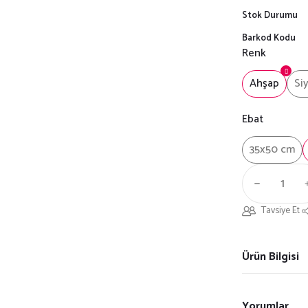
Stok Durumu
Barkod Kodu
Renk
Ahşap
Si
Ebat
35x50 cm
Tavsiye Et
Ürün Bilgisi
Yorumlar