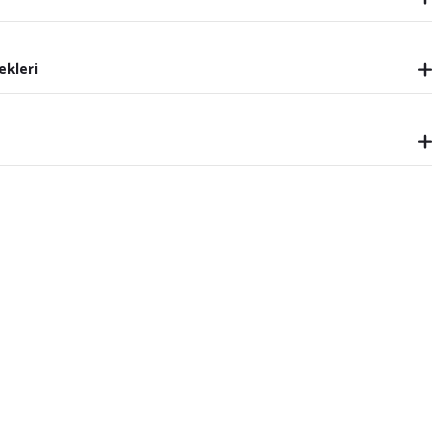
ekleri
 Duvar Tablosu V33