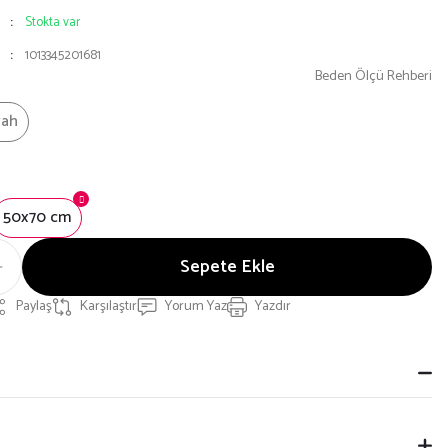
Stokta var
1013345201681
Beden Ölçü Rehberi
yah
50x70 cm
Sepete Ekle
Paylaş
Karşılaştır
Yorum Yaz
Yazdır