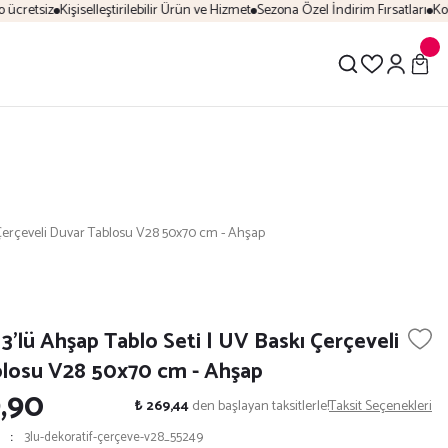
cretsiz
Kişiselleştirilebilir Ürün ve Hizmet
Sezona Özel İndirim Fırsatları
Kolay
ı Çerçeveli Duvar Tablosu V28 50x70 cm - Ahşap
3’lü Ahşap Tablo Seti | UV Baskı Çerçeveli
losu V28 50x70 cm - Ahşap
9,90
₺ 269,44
den başlayan taksitlerle!
Taksit Seçenekleri
3lu-dekoratif-çerçeve-v28_55249